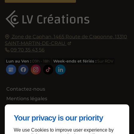
Zone de Caphan,
1465 Route de Craponne,
13310
SAINT-MARTIN-DE-CRAU
09 70 35 43 56
Lun au Ven :
09h - 18h
Week-ends et fériés :
Sur RDV
Contactez-nous
Mentions légales
Plan du site
Your privacy is our priority
We use Cookies to improve user experience by