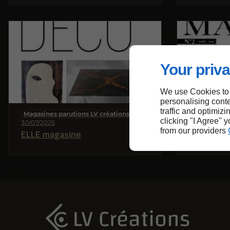
Your priva
We use Cookies to
personalising conte
traffic and optimizi
Magasines parutions LV créations
Magasines p
clicking "I Agree" 
30/07/2025
30/07/2025
from our providers
ELLE magasine
Maison &