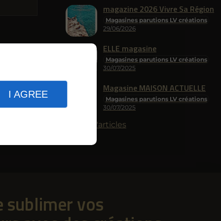
magazine 2026 Vivre Sa Région
Magasines parutions LV créations
29/06/2026
ELLE magasine
Magasines parutions LV créations
30/07/2025
Magasine MAISON ACTUELLE
I AGREE
Magasines parutions LV créations
30/07/2025
Plus d'articles
e sublimer vos