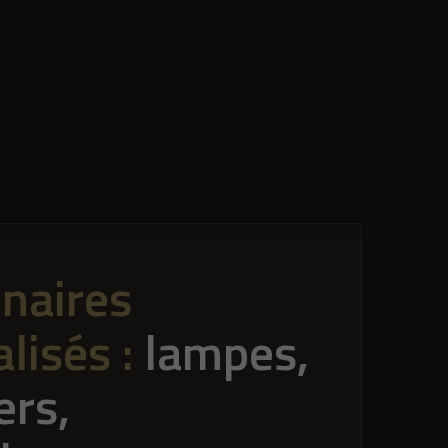
naires
lisés :
lampes,
ers,