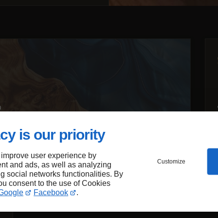
n
(plan de travail, sol et autres)
cy is our priority
 improve user experience by
Customize
nt and ads, as well as analyzing
ng social networks functionalities. By
you consent to the use of Cookies
Google
Facebook
.