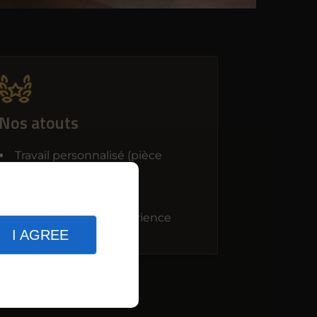
Nos atouts
Travail personnalisé (pièce
unique)
Réactivité
Savoir-faire
Plus de 25 ans d'expérience
I AGREE