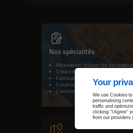
Nos spécialités
Réalisation d'objet de décoratio
Création de pièce en résine époxy 
Fabrication de luminaire
Your priva
Création d'œuvre d'art
Création de mobilier
We use Cookies to
personalising conte
traffic and optimizi
clicking "I Agree" 
from our providers