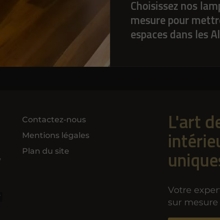
Choisissez nos lamp
mesure pour mettre
espaces dans les Alp
L'art d
Contactez-nous
intérie
Mentions légales
Plan du site
unique
,
Votre exper
V
sur mesure 