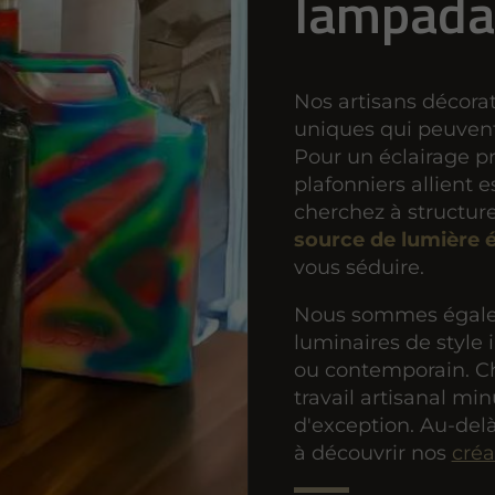
lampada
Nos artisans décora
uniques qui peuven
Pour un éclairage p
plafonniers allient 
cherchez à structur
source de lumière 
vous séduire.
Nous sommes égalem
luminaires de style i
ou contemporain. Ch
travail artisanal mi
d'exception. Au-delà
à découvrir nos
créa