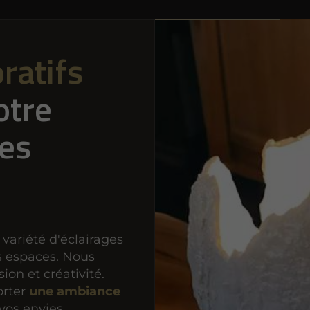
ratifs
otre
les
variété d'éclairages
s espaces. Nous
on et créativité.
orter
une ambiance
 vos envies.