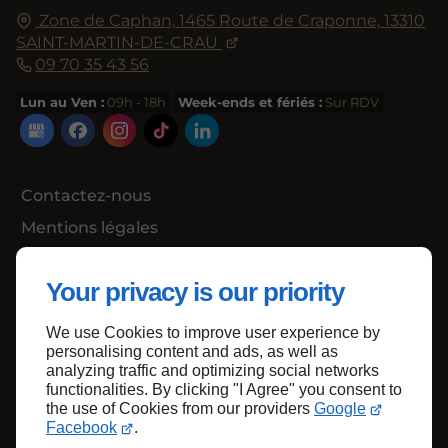
Zone de Caphan,
1465 Route de Craponne,
13310
SAINT-MARTIN-DE-CRAU
09 70 35 43 56
Lun au Ven :
09h - 18h
Week-ends et fériés :
Sur RDV
Contactez-nous
Mentions légales
Plan du site
Your privacy is our priority
We use Cookies to improve user experience by
Haut de page
personalising content and ads, as well as
analyzing traffic and optimizing social networks
functionalities. By clicking "I Agree" you consent to
the use of Cookies from our providers
Google
Facebook
.