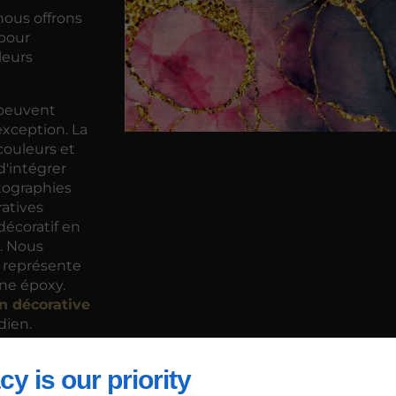
nous offrons
pour
leurs
peuvent
exception. La
couleurs et
d'intégrer
tographies
ratives
écoratif en
n. Nous
e représente
ne époxy.
on décorative
dien.
iserons avec
cy is our priority