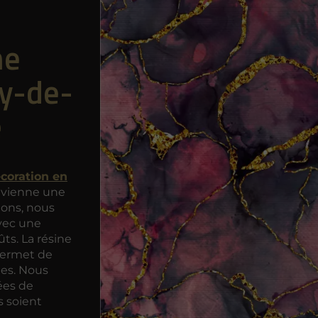
ne
y-de-
e
écoration en
vienne une
ions, nous
vec une
ts. La résine
permet de
ées. Nous
ées de
s soient
t