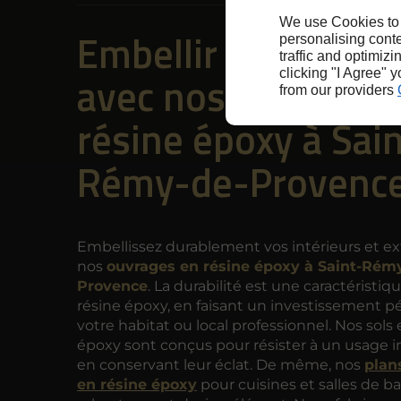
We use Cookies to
Embellir durablem
personalising conte
traffic and optimizi
clicking "I Agree" 
avec nos ouvrages
from our providers
résine époxy à Sai
Rémy-de-Provenc
Embellissez durablement vos intérieurs et ex
nos
ouvrages en résine époxy à Saint-Rém
Provence
. La durabilité est une caractéristiqu
résine époxy, en faisant un investissement 
votre habitat ou local professionnel. Nos sols 
époxy sont conçus pour résister à un usage i
en conservant leur éclat. De même, nos
plans
en résine époxy
pour cuisines et salles de bai