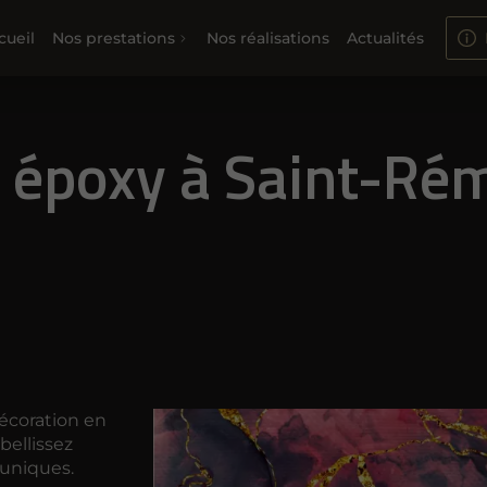
cueil
Nos prestations
Nos réalisations
Actualités
e époxy à Saint-Ré
écoration en
bellissez
uniques.