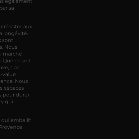
ons également
par sa
 résister aux
a longévité.
s sont
s. Nous
du marché
. Que ce soit
uve, nos
s-value
vence. Nous
os espaces
s pour durer.
y qui
 qui embellit
Provence,