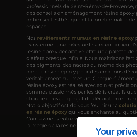
professionnels de Saint-Rémy-de-Provence, 
des conseils en aménagement résine époxy 
optimiser l'esthétique et la fonctionnalité de 
espaces.
Nos
revêtements muraux en résine époxy
transformer une pièce ordinaire en un lieu d'
résine époxy décorative offre une palette de 
d'effets presque infinie. Nous maîtrisons l'art 
des pigments, des nacres ou même des pho
dans la résine époxy pour des créations déco
véritablement sur mesure. Chaque élément d
résine époxy est réalisé avec soin et précisio
sommes passionnés par les défis créatifs qu
chaque nouveau projet de décoration en rési
Notre objectif est de vous fournir une
soluti
en résine époxy
qui vous enchante au quoti
Confiez-nous votre vision, et nous la matérial
la magie de la résine époxy.
Your priva