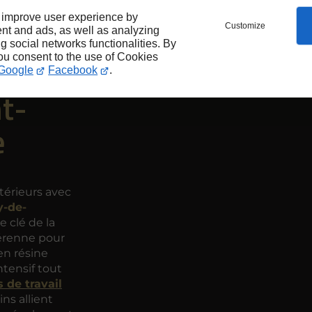
 improve user experience by
ent
Customize
nt and ads, as well as analyzing
ng social networks functionalities. By
you consent to the use of Cookies
 en
Google
Facebook
.
nt-
e
térieurs avec
y-de-
e clé de la
pérenne pour
en résine
ntensif tout
 de travail
ns allient