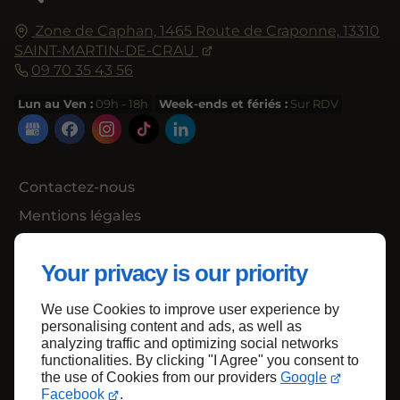
Zone de Caphan,
1465 Route de Craponne,
13310
SAINT-MARTIN-DE-CRAU
09 70 35 43 56
Lun au Ven :
09h - 18h
Week-ends et fériés :
Sur RDV
Contactez-nous
Mentions légales
Plan du site
Your privacy is our priority
We use Cookies to improve user experience by
Haut de page
personalising content and ads, as well as
analyzing traffic and optimizing social networks
functionalities. By clicking "I Agree" you consent to
the use of Cookies from our providers
Google
Facebook
.